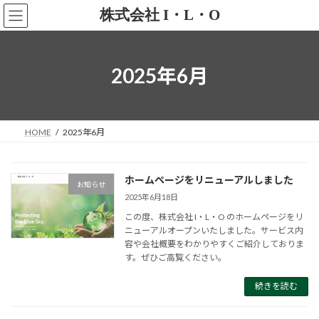
コ
ナ
株式会社 I・L・O
ン
ビ
テ
ゲ
ン
ー
ツ
シ
2025年6月
へ
ョ
ス
ン
キ
に
ッ
移
HOME
2025年6月
プ
動
ホームページをリニューアルしました
お知らせ
2025年6月18日
この度、株式会社 I・L・O のホームページをリ
ニューアルオープンいたしました。サービス内
容や会社概要をわかりやすくご紹介しておりま
す。ぜひご高覧ください。
続きを読む